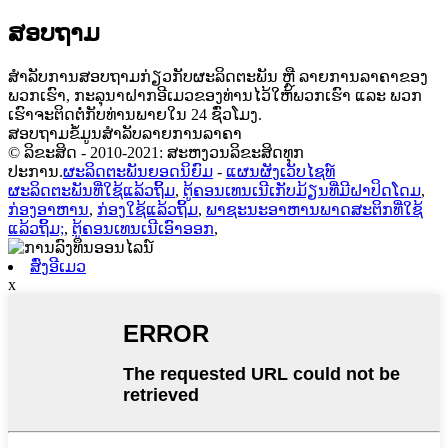
ສອບຖາມ
ສຳລັບການສອບຖາມກ່ຽວກັບຜະລິດຕະພັນ ຫຼື ລາຍການລາຄາຂອງ
ພວກເຮົາ, ກະລຸນາຝາກອີເມວຂອງທ່ານໄວ້ໃຫ້ພວກເຮົາ ແລະ ພວກ
ເຮົາຈະຕິດຕໍ່ກັບທ່ານພາຍໃນ 24 ຊົ່ວໂມງ.
ສອບຖາມຂໍ້ມູນສຳລັບລາຍການລາຄາ
© ລິຂະສິດ - 2010-2021: ສະຫງວນລິຂະສິດທຸກ
ປະການ.
ຜະລິດຕະພັນຍອດນິຍົມ
-
ແຜນຜັງເວັບໄຊທ໌
ຜະລິດຕະພັນທີ່ໃຊ້ແລ້ວຖິ້ມ
,
ຕູ້ຄອນເທນເນີເກັບມ້ຽນທີ່ມີຝາປິດໂດມ
,
ກ່ອງອາຫານ
,
ກ່ອງໃຊ້ແລ້ວຖິ້ມ
,
ພາຊະນະອາຫານພາດສະຕິກທີ່ໃຊ້
ແລ້ວຖິ້ມ;
,
ຕູ້ຄອນເທນເນີເອົາອອກ
,
ສົ່ງອີເມວ
x