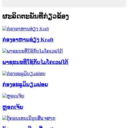
ຜະລິດຕະພັນທີ່ກ່ຽວຂ້ອງ
ກ່ອງອາຫານທ່ຽງ Kraft
ພາຊະນະທີ່ໃຊ້ກັບໄມໂຄເວຟໄດ້
ກ່ອງອະລູມິນຽມຟອຍ
ຫຼອດເຈ້ຍ