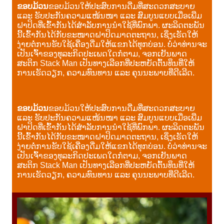
ຂອບມ້ວນ
ຂອບມ້ວນໃຫ້ປະສົບການດື່ມທີ່ສະດວກສະບາຍ
ແລະ ຮັບປະກັນຄວາມແໜ້ນໜາ ແລະ ສົມບູນແບບເມື່ອເພີ່ມ
ຝາປິດທີ່ເຂົ້າກັນໄດ້ສຳລັບການນຳໃຊ້ທີ່ພົກພາ. ຜະລິດຕະພັນ
ນີ້ເຂົ້າກັນໄດ້ກັບຂະໜາດຝາປິດມາດຕະຖານ, ເຊິ່ງເຮັດໃຫ້
ງ່າຍຕໍ່ການຮັບໃຊ້ເຄື່ອງດື່ມໃຫ້ແຂກໄດ້ທຸກບ່ອນ. ບໍ່ວ່າທ່ານຈະ
ເປັນເຈົ້າຂອງທຸລະກິດປະເພດໃດກໍຕາມ, ຈອກເຢັນພາດ
ສະຕິກ Stack Man ເປັນທາງເລືອກທີ່ປະຫຍັດຕົ້ນທຶນທີ່ໃຫ້
ການເຮັດວຽກ, ຄວາມທົນທານ ແລະ ຄຸນນະພາບທີ່ດີເລີດ.
ຂອບມ້ວນ
ຂອບມ້ວນໃຫ້ປະສົບການດື່ມທີ່ສະດວກສະບາຍ
ແລະ ຮັບປະກັນຄວາມແໜ້ນໜາ ແລະ ສົມບູນແບບເມື່ອເພີ່ມ
ຝາປິດທີ່ເຂົ້າກັນໄດ້ສຳລັບການນຳໃຊ້ທີ່ພົກພາ. ຜະລິດຕະພັນ
ນີ້ເຂົ້າກັນໄດ້ກັບຂະໜາດຝາປິດມາດຕະຖານ, ເຊິ່ງເຮັດໃຫ້
ງ່າຍຕໍ່ການຮັບໃຊ້ເຄື່ອງດື່ມໃຫ້ແຂກໄດ້ທຸກບ່ອນ. ບໍ່ວ່າທ່ານຈະ
ເປັນເຈົ້າຂອງທຸລະກິດປະເພດໃດກໍຕາມ, ຈອກເຢັນພາດ
ສະຕິກ Stack Man ເປັນທາງເລືອກທີ່ປະຫຍັດຕົ້ນທຶນທີ່ໃຫ້
ການເຮັດວຽກ, ຄວາມທົນທານ ແລະ ຄຸນນະພາບທີ່ດີເລີດ.