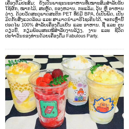
ເຄື່ອງດື່ມປະສົມ; ຍັງເປັນພາຊະນະອາຫານທີ່ເໝາະສົມສຳລັບຮັບ
ໃຊ້ຜັກ, ໝາກໄມ້, ສະຫຼັດ, ຂອງຫວານ, ກະແລ້ມ, ວຸ້ນ ຫຼື ອາຫານ
ວ່າງ. ດ້ວຍວັດສະດຸພາດສະຕິກ PET ທີ່ບໍ່ມີ BPA, ບໍ່ເປັນພິດ, ເປັນ
ມິດກັບສິ່ງແວດລ້ອມ ແລະ ສາມາດນຳມາຣີໄຊເຄີນໄດ້, ຈອກເຫຼົ່ານີ້
ປອດໄພ 100% ສຳລັບເຄື່ອງດື່ມເຢັນ ແລະ ອາຫານ. ຊື້ ແລະ ຕຸນ
ດຽວນີ້, ກຽມພ້ອມສະເໝີສຳລັບງານລ້ຽງ, ງານ ແລະ ຊີວິດ
ປະຈຳວັນຂອງທ່ານດ້ວຍເຄື່ອງດື່ມ Fabulous Party.