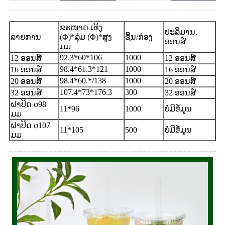
ຂະໜາດ ເທິງ
ປະລິມານ.
ລາຍການ
(Φ)*ລຸ່ມ (Φ)*ສູງ
ຊິ້ນ/ກ່ອງ
ອອນສ໌
ມມ
92.3*60*106
1000
12 ອອນສ໌
12 ອອນສ໌
98.4*61.3*121
1000
16 ອອນສ໌
16 ອອນສ໌
98.4*60.*/138
1000
20 ອອນສ໌
20 ອອນສ໌
107.4*73*176.3
300
32 ອອນສ໌
32 ອອນສ໌
ຝາປິດ φ98
11*96
1000
ບໍ່ມີຂໍ້ມູນ
ມມ
ຝາປິດ φ107
11*105
500
ບໍ່ມີຂໍ້ມູນ
ມມ