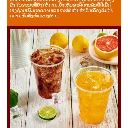
ສົ່ງ ໃນຂະນະທີ່ຍັງໃຫ້ການເບິ່ງເຫັນຜະລິດຕະພັນທີ່ດີເລີດ
ເຊິ່ງຊ່ວຍເພີ່ມຍອດຂາຍແບບກະທັນຫັນສຳລັບເຄື່ອງດື່ມດັບ
ຄວາມຫິວທັງໝົດຂອງທ່ານ.