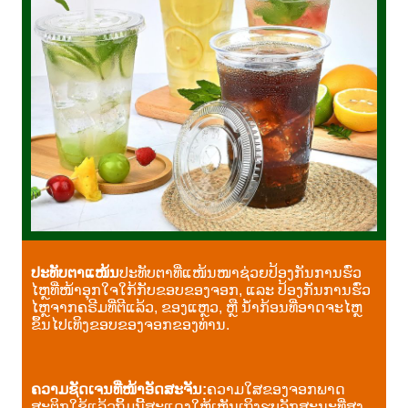
ປະທັບຕາແໜ້ນ
ປະທັບຕາທີ່ແໜ້ນໜາຊ່ວຍປ້ອງກັນການຮົ່ວ
ໄຫຼທີ່ໜ້າອຸກໃຈໃກ້ກັບຂອບຂອງຈອກ, ແລະ ປ້ອງກັນການຮົ່ວ
ໄຫຼຈາກຄຣີມທີ່ຕີແລ້ວ, ຂອງແຫຼວ, ຫຼື ນ້ຳກ້ອນທີ່ອາດຈະໄຫຼ
ຂຶ້ນໄປເທິງຂອບຂອງຈອກຂອງທ່ານ.
ຄວາມຊັດເຈນທີ່ໜ້າອັດສະຈັນ:
ຄວາມໃສຂອງຈອກພາດ
ສະຕິກໃຊ້ແລ້ວຖິ້ມນີ້ສະແດງໃຫ້ເຫັນເຖິງຮູບລັກສະນະທີ່ສູງ