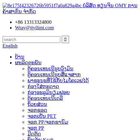
ບໍລິສັດ ທຽນຈິນ OMY ການ
ຄ້າສາກົນ ຈຳກັດ
+86 13313324800
Wray@tjyilimi.com
English
ບ້ານ
ຜະລິດຕະພັນ
ຕູ້ຄອນເທນເນີຮູບວົງມົນ
ຕູ້ຄອນເທນເນີຮູບສີ່ແຈສາກ
ພາຊະນະທີ່ໃຊ້ກັບໄມໂຄເວຟໄດ້
ກ່ອງໃສ່ກະດາດ
ກ່ອງອະລູມິນຽມຟອຍ
ຕູ້ຄອນເທນເນີເດລີ
ຖ້ວຍສ່ວນ
ຈອກຊອດ
ຈອກເຢັນ PET
ຈອກ PP/ຈອກຊານົມ
ຈອກ PP
ມີດຕັດ
ຖົງເຈ້ຍ Kraft