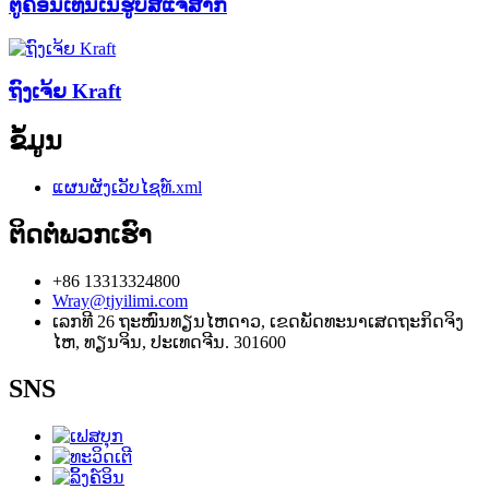
ຕູ້ຄອນເທນເນີຮູບສີ່ແຈສາກ
ຖົງເຈ້ຍ Kraft
ຂໍ້ມູນ
ແຜນຜັງເວັບໄຊທ໌.xml
ຕິດຕໍ່ພວກເຮົາ
+86 13313324800
Wray@tjyilimi.com
ເລກທີ 26 ຖະໜົນທຽນໄຫດາວ, ເຂດພັດທະນາເສດຖະກິດຈິງ
ໄຫ, ທຽນຈິນ, ປະເທດຈີນ. 301600
SNS