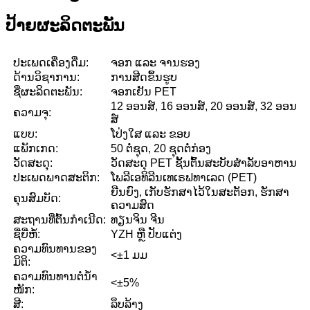
ປ້າຍຜະລິດຕະພັນ
ປະເພດເຄື່ອງດື່ມ:
ຈອກ ແລະ ຈານຮອງ
ດ້ານວິຊາການ:
ການສີດຂຶ້ນຮູບ
ຊື່ຜະລິດຕະພັນ:
ຈອກເຢັນ PET
12 ອອນສ໌, 16 ອອນສ໌, 20 ອອນສ໌, 32 ອອນ
ຄວາມຈຸ:
ສ໌
ແບບ:
ໂປ່ງໃສ ແລະ ຂອບ
ແພັກເກດ:
50 ຕໍ່ຊຸດ, 20 ຊຸດຕໍ່ກ່ອງ
ວັດສະດຸ:
ວັດສະດຸ PET ຊັ້ນຕົ້ນສະບັບສຳລັບອາຫານ
ປະເພດພາດສະຕິກ:
ໂພລີເອທິລີນເທເຣຟທາເລດ (PET)
ຍືນຍົງ, ເກັບຮັກສາໄວ້ໃນສະຕັອກ, ຮັກສາ
ຄຸນສົມບັດ:
ຄວາມສົດ
ສະຖານທີ່ຕົ້ນກຳເນີດ:
ທຽນຈິນ ຈີນ
ຊື່ຍີ່ຫໍ້:
YZH ຫຼື ປັບແຕ່ງ
ຄວາມທົນທານຂອງ
<±1 ມມ
ມິຕິ:
ຄວາມທົນທານຕໍ່ນ້ຳ
<±5%
ໜັກ:
ສີ:
ລຶບລ້າງ