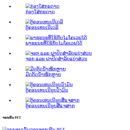
ກ່ອງໃສ່ກະດາດ
ຕູ້ຄອນເທນເນີເດລີ
ພາຊະນະທີ່ໃຊ້ກັບໄມໂຄເວຟໄດ້
ຈອກ ແລະ ຝາປິດສຳລັບແບ່ງສ່ວນ
ມີດຕັດນ້ຳໜັກຫຼາຍ
ຕູ້ຄອນເທນເນີຮູບວົງມົນ
ຕູ້ຄອນເທນເນີຮູບສີ່ແຈສາກ
ຈອກເຢັນ PET