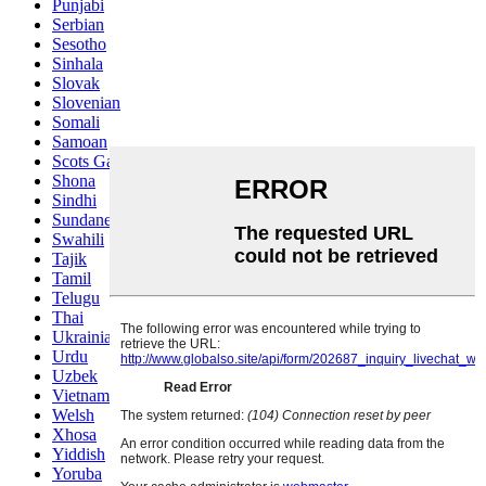
Punjabi
Serbian
Sesotho
Sinhala
Slovak
Slovenian
Somali
Samoan
Scots Gaelic
Shona
Sindhi
Sundanese
Swahili
Tajik
Tamil
Telugu
Thai
Ukrainian
Urdu
Uzbek
Vietnamese
Welsh
Xhosa
Yiddish
Yoruba