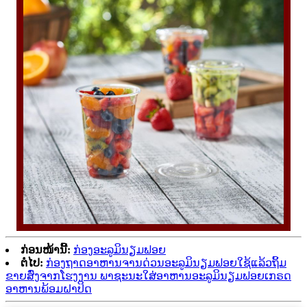
ກ່ອນໜ້ານີ້:
ກ່ອງອະລູມິນຽມຟອຍ
ຕໍ່ໄປ:
ກ່ອງຖາດອາຫານຈານດ່ວນອະລູມິນຽມຟອຍໃຊ້ແລ້ວຖິ້ມ
ຂາຍສົ່ງຈາກໂຮງງານ ພາຊະນະໃສ່ອາຫານອະລູມິນຽມຟອຍເກຣດ
ອາຫານພ້ອມຝາປິດ