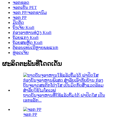
ຈອກຊອດ
ຈອກເຢັນ PET
ຈອກ PP/ຈອກຊານົມ
ຈອກ PP
ມີດຕັດ
ຖົງເຈ້ຍ Kraft
ກ່ອງອາຫານທ່ຽງ Kraft
ຖ້ວຍແກງ Kraft
ຖ້ວຍສະຫຼັດ Kraft
ຕູ້ຄອນເທນເນີຫຼາຍພະແນກ
ຫຼອດເຈ້ຍ
ຜະລິດຕະພັນທີ່ໂດດເດັ່ນ
ຖາດບັນຈຸອາຫານທີ່ໃຊ້ແລ້ວຖິ້ມໄດ້ ຝາປິດໃສ ເປັນ
ເອກະລັກ...
ຈອກ PP