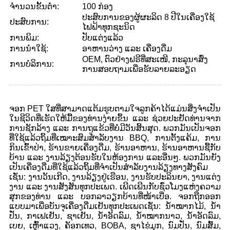
ຈຳນວນຂັ້ນຕ່ຳ:
100 ກ່ອງ
ປະສົບການຂອງຜູ້ຜະລິດ 8 ປີໃນເຄື່ອງໃຊ້
ປະສົບການ:
ໄຟຟ້າທຸກຊະນິດ
ການພິມ:
ປັບແຕ່ງແລ້ວ
ການນຳໃຊ້:
ອາຫານວ່າງ ແລະ ເຄື່ອງດື່ມ
OEM, ຕົວຢ່າງຟຣີທີ່ສະເໜີ, ກະລຸນາສົ່ງ
ການບໍລິການ:
ການສອບຖາມເພື່ອຮັບລາຍລະອຽດ
ຈອກ PET ໃສທີ່ສາມາດແຕ້ມຮູບຕາມໃຈລູກຄ້າໄດ້ແມ່ນສິ່ງຈຳເປັນ
ໃນຊີວິດທີ່ເຮັດໃຫ້ມື້ຂອງທ່ານງ່າຍຂຶ້ນ ແລະ ຊ່ວຍປະຢັດທ່ານຈາກ
ການຊັກລ້າງ ແລະ ການຖູແຂ້ວທີ່ບໍ່ມີວັນສິ້ນສຸດ. ພວກມັນເປັນຈອກ
ທີ່ໃຊ້ແລ້ວຖິ້ມທີ່ເໝາະສົມສຳລັບງານ BBQ, ການຕັ້ງແຄ້ມ, ການ
ກິນເຂົ້າປ່າ, ຮ້ານຂາຍເຄື່ອງດື່ມ, ຮ້ານອາຫານ, ຮ້ານອາຫານຊື້ກັບ
ບ້ານ ແລະ ງານລ້ຽງຕ້ອນຮັບໃນຫ້ອງການ ແລະອື່ນໆ. ພວກມັນຍັງ
ເປັນເຄື່ອງດື່ມທີ່ໃຊ້ແລ້ວຖິ້ມທີ່ຈຳເປັນສຳລັບງານລ້ຽງທາງສັງຄົມ
ເຊັ່ນ: ງານວັນເກີດ, ງານລ້ຽງຢູ່ເຮືອນ, ງານຮັບປະລິນຍາ, ງານແຕ່ງ
ງານ ແລະ ງານສັງສັນທຸກປະເພດ. ເພີດເພີນກັບຊົ່ວໂມງແຫ່ງຄວາມ
ສຸກຂອງທ່ານ ແລະ ບອກລາວຽກບ້ານທີ່ໜ້າເບື່ອ. ຈອກຖືກອອກ
ແບບມາເພື່ອບັນຈຸເຄື່ອງດື່ມເຢັນທຸກປະເພດເຊັ່ນ: ນ້ຳໝາກໄມ້, ນ້ຳ
ປັ່ນ, ກາເຟເຢັນ, ຊາເຢັນ, ນ້ຳອັດລົມ, ນ້ຳໝາກນາວ, ນ້ຳອັດລົມ,
ເບຍ, ເຫຼົ້າແວງ, ຄັອກເທວ, BOBA, ຊາໄຂ່ມຸກ, ນົມປັ່ນ, ນົມສົ້ມ,