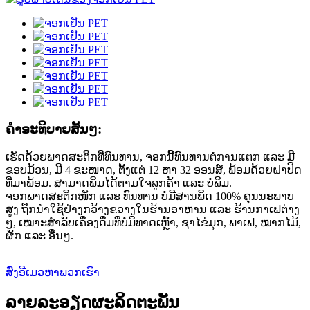
ຄໍາອະທິບາຍສັ້ນໆ:
ເຮັດດ້ວຍພາດສະຕິກທີ່ທົນທານ, ຈອກນີ້ທົນທານຕໍ່ການແຕກ ແລະ ມີ
ຂອບມ້ວນ, ມີ 4 ຂະໜາດ, ຕັ້ງແຕ່ 12 ຫາ 32 ອອນສ໌, ພ້ອມດ້ວຍຝາປິດ
ທີ່ມາພ້ອມ. ສາມາດພິມໄດ້ຕາມໃຈລູກຄ້າ ແລະ ບໍ່ພິມ.
ຈອກພາດສະຕິກໜັກ ແລະ ທົນທານ ບໍ່ມີສານພິດ 100% ຄຸນນະພາບ
ສູງ ຖືກນຳໃຊ້ຢ່າງກວ້າງຂວາງໃນຮ້ານອາຫານ ແລະ ຮ້ານກາເຟຕ່າງ
ໆ, ເໝາະສຳລັບເຄື່ອງດື່ມທີ່ບໍ່ມີທາດເຫຼົ້າ, ຊາໄຂ່ມຸກ, ພາເຟ, ໝາກໄມ້,
ຜັກ ແລະ ອື່ນໆ.
ສົ່ງອີເມວຫາພວກເຮົາ
ລາຍລະອຽດຜະລິດຕະພັນ