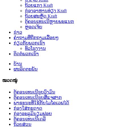
ຖ້ວຍແກງ Kraft
ກ່ອງອາຫານທ່ຽງ Kraft
ຖ້ວຍສະຫຼັດ Kraft
ຕູ້ຄອນເທນເນີຫຼາຍພະແນກ
ຫຼອດເຈ້ຍ
ຂ່າວ
ຄຳຖາມທີ່ຖືກຖາມເລື້ອຍໆ
ກ່ຽວກັບພວກເຮົາ
ທົວໂຮງງານ
ຕິດຕໍ່ພວກເຮົາ
ບ້ານ
ຜະລິດຕະພັນ
ໝວດໝູ່
ຕູ້ຄອນເທນເນີຮູບວົງມົນ
ຕູ້ຄອນເທນເນີຮູບສີ່ແຈສາກ
ພາຊະນະທີ່ໃຊ້ກັບໄມໂຄເວຟໄດ້
ກ່ອງໃສ່ກະດາດ
ກ່ອງອະລູມິນຽມຟອຍ
ຕູ້ຄອນເທນເນີເດລີ
ຖ້ວຍສ່ວນ